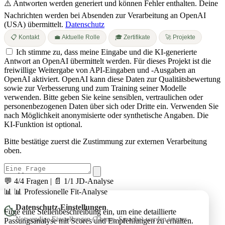
⚠️ Antworten werden generiert und können Fehler enthalten.
Deine
Nachrichten werden bei Absenden zur Verarbeitung an OpenAI
(USA) übermittelt.
Datenschutz
📋 Kontakt
💼 Aktuelle Rolle
🎓 Zertifikate
🚀 Projekte
Ich stimme zu, dass meine Eingabe und die KI-generierte
Antwort an OpenAI übermittelt werden. Für dieses Projekt ist die
freiwillige Weitergabe von API-Eingaben und -Ausgaben an
OpenAI aktiviert. OpenAI kann diese Daten zur Qualitätsbewertung
sowie zur Verbesserung und zum Training seiner Modelle
verwenden. Bitte geben Sie keine sensiblen, vertraulichen oder
personenbezogenen Daten über sich oder Dritte ein. Verwenden Sie
nach Möglichkeit anonymisierte oder synthetische Angaben. Die
KI-Funktion ist optional.
Bitte bestätige zuerst die Zustimmung zur externen Verarbeitung
oben.
💬 4/4 Fragen
|
📄 1/1 JD-Analyse
📊
📊 Professionelle Fit-Analyse
Datenschutz-Einstellungen
Füge eine Stellenbeschreibung ein, um eine detaillierte
Notwendige Einstellungen (Theme, Sprache) werden immer
Passungsanalyse mit Scores und Empfehlungen zu erhalten.