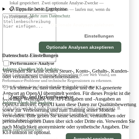
lokal gespeichert. Zwei optionale Analyse-Zwecke —
📋 Tipps für beste Ergebnisse
Performance und Zugriffsquellen — laufen nur, wenn du
zustimmst.
Mehr zum Datenschutz
Optionale Analysen ablehnen
Einstellungen
Optionale Analysen akzeptieren
Datenschutz-Einstellungen
Performance-Analyse
Anbieter: Cloudflare Web Analytics
Verwenden Sie keine echten Steuer-, Konto-, Gehalts-, Kunden-
Misst Ladezeiten und technische Kennzahlen (Core Web Vitals), um
oder vertraulichen Unternehmensdaten.
Performance-Probleme und technische Regressionen zu erkennen.
Keine Cookies, kein dauerhafter Besucher-Identifikator.
Ich stimme zu, dass meine Eingabe und die KI-generierte
Antwort an OpenAI übermittelt werden. Für dieses Projekt ist die
Zugriffs- und Herkunftsanalyse
freiwillige Weitergabe von API-Eingaben und -Ausgaben an
Anbieter: Ahrefs Web Analytics
OpenAI aktiviert. OpenAI kann diese Daten zur Qualitätsbewertung
Zeigt, über welche Kanäle Besucher:innen auf die Seite gelangen (z. B.
sowie zur Verbesserung und zum Training seiner Modelle
Suche, Kampagnen, soziale Medien) und welche Seiten genutzt
verwenden. Bitte geben Sie keine sensiblen, vertraulichen oder
werden. Keine Cookies.
personenbezogenen Daten über sich oder Dritte ein. Verwenden Sie
nach Möglichkeit anonymisierte oder synthetische Angaben. Die
Mehr zum Datenschutz
KI-Funktion ist optional.
Zurück
Auswahl speichern